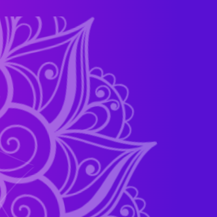
ВАЛЬ
ТИ
В
ИК
КОД!