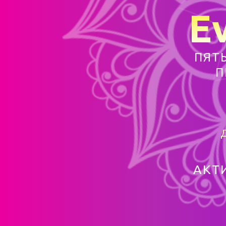
Ev
ПЯТ
П
АКТ