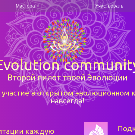
Мастера
Участвовать
Evolution communit
Второй пилот твоей Эволюции
 участие в открытом эволюционном 
навсегда!
Подк
итации каждую