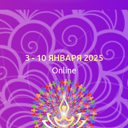
ЫЙ КРУПНЕЙШИЙ ОНЛАЙН ФЕСТИ
РАКТИК РАЗВИТИЯ ОСОЗНАННОС
3 - 10 ЯНВАРЯ 2025
|
|
|
8
45
50
90
Online
МАСТЕР
ЛУЧШИХ
ЧАСО
ДНЕЙ
КЛАССОВ
МАСТЕРОВ
ПРАКТ
ИВИРУЙ СВОЙ ЭВОЛЮЦИОННЫЙ 