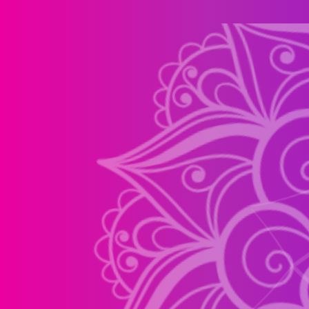
ПЯТ
П
АКТ