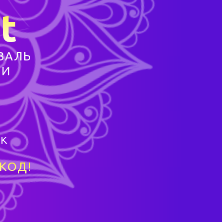
t
ВАЛЬ
ТИ
В
ИК
КОД!