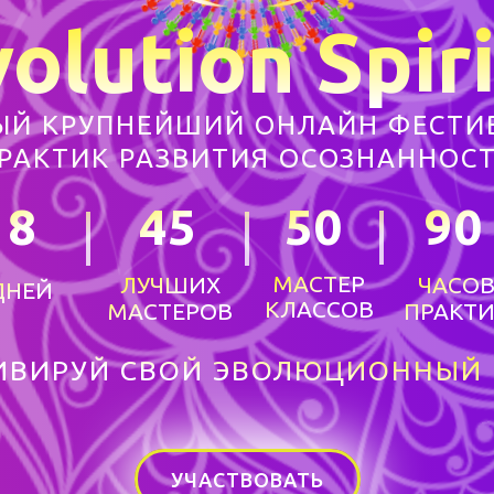
olution Spiri
ЫЙ КРУПНЕЙШИЙ ОНЛАЙН ФЕСТИ
РАКТИК РАЗВИТИЯ ОСОЗНАННОС
|
|
|
8
45
50
90
МАСТЕР
ЛУЧШИХ
ЧАСО
ДНЕЙ
КЛАССОВ
МАСТЕРОВ
ПРАКТ
ИВИРУЙ СВОЙ ЭВОЛЮЦИОННЫЙ 
УЧАСТВОВАТЬ