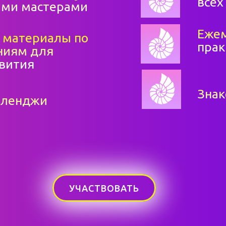
всех
ими мастерами
Ежем
 материалы по
прак
ниям для
звития
Знак
лленджи
УЧАСТВОВАТЬ