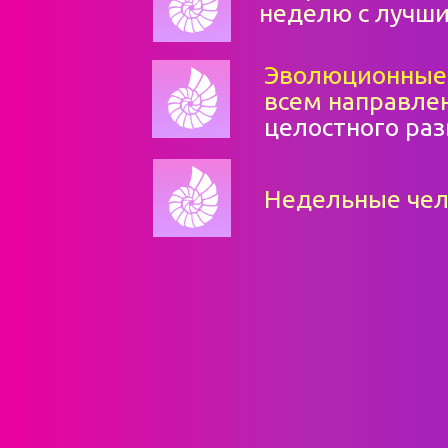
неделю с лучш
Эволюционные
всем направле
целостного ра
Недельные че